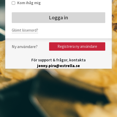
Kom ihåg mig
Glömt lösenord?
Ny användare?
Registrera ny användare
För support & frågor, kontakta
jenny.pira@estrella.se